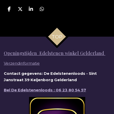
D
D
S
D
e
e
h
e
l
e
a
l
e
l
r
e
n
e
n
TOP
Openingstijden Edelstenen winkel Gelderland
Verzendinformatie
Contact gegevens: De Edelstenenloods - Sint
Janstraat 39 Keijenborg Gelderland
Bel De Edelstenenloods : 06 23 80 54 57