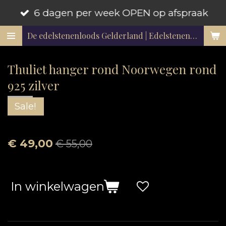
6 dagen per week OPEN op afspraak
Ga
direct
De edelstenenloods Gelderland | Edelstenen en mineralen
naar
de
Thuliet hanger rond Noorwegen rond
hoofdinhoud
925 zilver
Sale!
€ 49,00
€ 55,00
In winkelwagen