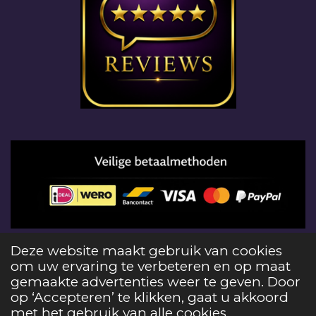
© 2026 Edelstenenloods het gebruiken van foto's
Deze website maakt gebruik van cookies
en teksten op deze website schending van
om uw ervaring te verbeteren en op maat
auteursrecht en strafbaar
gemaakte advertenties weer te geven. Door
Powered by
JouwWeb
op ‘Accepteren’ te klikken, gaat u akkoord
met het gebruik van alle cookies.