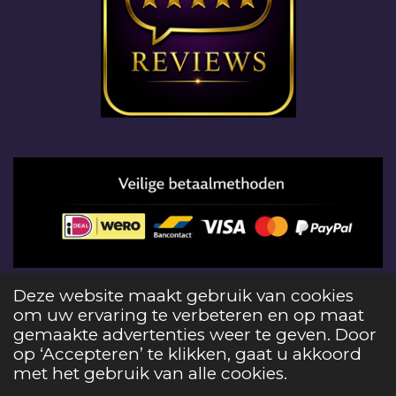
© 2026 Edelstenenloods het gebruiken van foto's
Deze website maakt gebruik van cookies
en teksten op deze website schending van
om uw ervaring te verbeteren en op maat
auteursrecht en strafbaar
gemaakte advertenties weer te geven. Door
Powered by
JouwWeb
op ‘Accepteren’ te klikken, gaat u akkoord
met het gebruik van alle cookies.