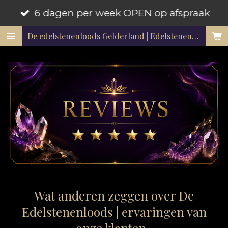
6 dagen per week OPEN op afspraak
Ga
direct
De edelstenenloods Gelderland | Edelstenen en mineralen
naar
de
hoofdinhoud
Wat anderen zeggen over De
Edelstenenloods | ervaringen van