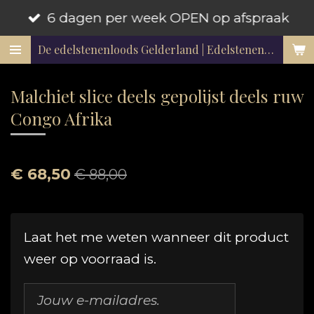
6 dagen per week OPEN op afspraak
Ga
direct
De edelstenenloods Gelderland | Edelstenen en mineralen
naar
de
Malchiet slice deels gepolijst deels ruw
hoofdinhoud
Congo Afrika
€ 68,50
€ 88,00
Laat het me weten wanneer dit product
weer op voorraad is.