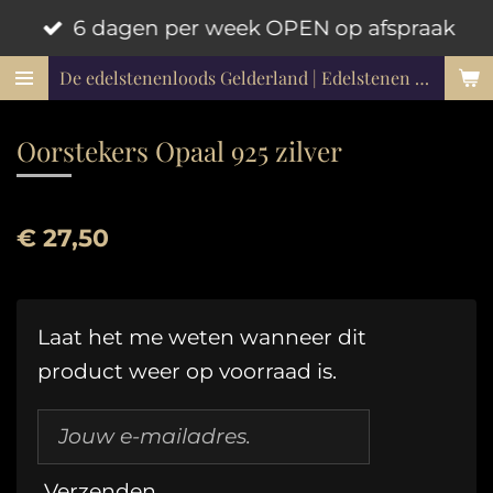
6 dagen per week OPEN op afspraak
Ga
direct
De edelstenenloods Gelderland | Edelstenen en mineralen
naar
de
Oorstekers Opaal 925 zilver
hoofdinhoud
€ 27,50
Laat het me weten wanneer dit
product weer op voorraad is.
Verzenden