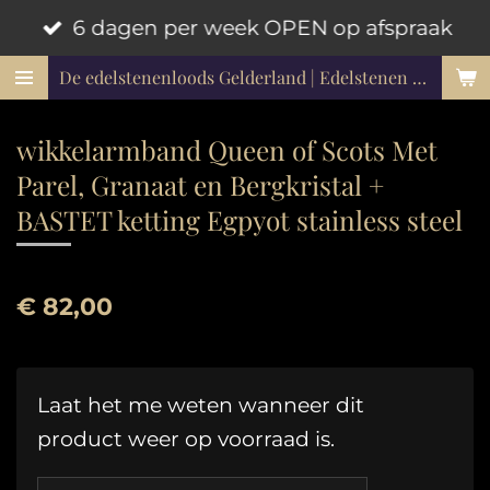
6 dagen per week OPEN op afspraak
Ga
direct
De edelstenenloods Gelderland | Edelstenen en mineralen
naar
de
wikkelarmband Queen of Scots Met
hoofdinhoud
Parel, Granaat en Bergkristal +
BASTET ketting Egpyot stainless steel
€ 82,00
Laat het me weten wanneer dit
product weer op voorraad is.