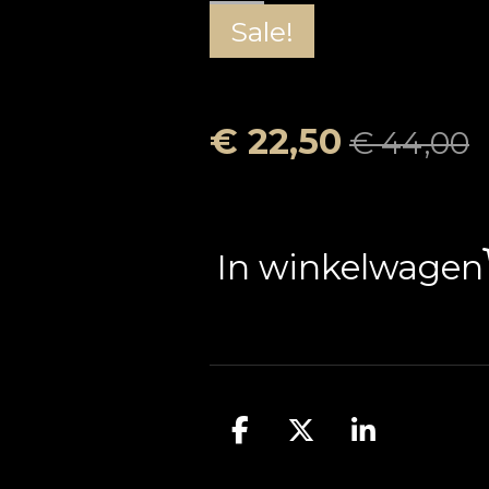
Sale!
€ 22,50
€ 44,00
In winkelwagen
D
D
S
e
e
h