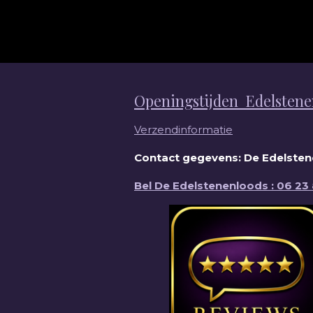
l
e
a
e
l
r
n
e
Openingstijden Edelstene
Verzendinformatie
Contact gegevens: De Edelstene
Bel De Edelstenenloods : 06 23