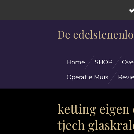
Ga
direct
De edelstenenlo
naar
de
hoofdinhoud
Home
SHOP
Ove
Operatie Muis
Revi
ketting eigen
tjech glaskra