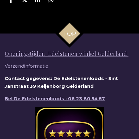
D
D
S
D
e
e
h
e
l
e
a
l
e
l
r
e
n
e
n
TOP
Openingstijden Edelstenen winkel Gelderland
Verzendinformatie
Contact gegevens: De Edelstenenloods - Sint
Janstraat 39 Keijenborg Gelderland
Bel De Edelstenenloods : 06 23 80 54 57