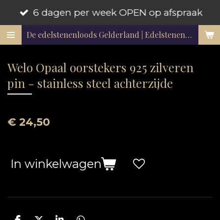
6 dagen per week OPEN op afspraak
Ga
direct
De edelstenenloods Gelderland | Edelstenen en mineralen
naar
de
Welo Opaal oorstekers 925 zilveren
hoofdinhoud
pin - stainless steel achterzijde
€ 24,50
In winkelwagen