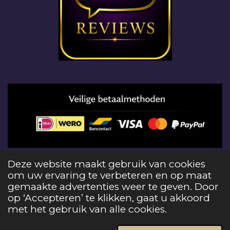
© 2026 Edelstenenloods het gebruiken van foto's
Deze website maakt gebruik van cookies
en teksten op deze website schending van
om uw ervaring te verbeteren en op maat
auteursrecht en strafbaar
gemaakte advertenties weer te geven. Door
Powered by
JouwWeb
op ‘Accepteren’ te klikken, gaat u akkoord
met het gebruik van alle cookies.