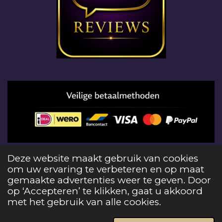
© 2026 Edelstenenloods het gebruiken van foto's
Deze website maakt gebruik van cookies
en teksten op deze website schending van
om uw ervaring te verbeteren en op maat
auteursrecht en strafbaar
gemaakte advertenties weer te geven. Door
Powered by
JouwWeb
op ‘Accepteren’ te klikken, gaat u akkoord
met het gebruik van alle cookies.