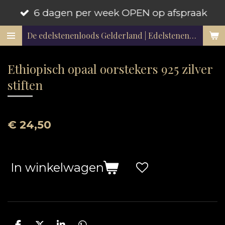
6 dagen per week OPEN op afspraak
Ga
direct
De edelstenenloods Gelderland | Edelstenen en mineralen
naar
de
Ethiopisch opaal oorstekers 925 zilver
hoofdinhoud
stiften
€ 24,50
In winkelwagen