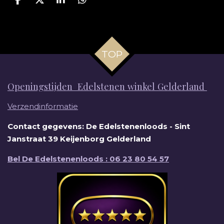
D
D
S
D
e
e
h
e
l
e
a
l
e
l
r
e
n
e
n
TOP
Openingstijden Edelstenen winkel Gelderland
Verzendinformatie
Contact gegevens: De Edelstenenloods - Sint
Janstraat 39 Keijenborg Gelderland
Bel De Edelstenenloods : 06 23 80 54 57