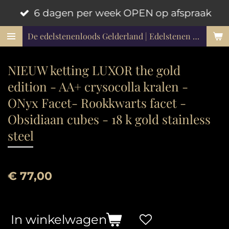
6 dagen per week OPEN op afspraak
Ga
direct
De edelstenenloods Gelderland | Edelstenen en mineralen
naar
de
NIEUW ketting LUXOR the gold
hoofdinhoud
edition - AA+ crysocolla kralen -
ONyx Facet- Rookkwarts facet -
Obsidiaan cubes - 18 k gold stainless
steel
€ 77,00
In winkelwagen