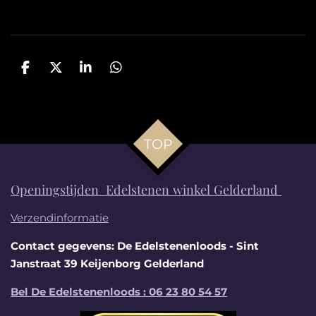
D
D
S
D
e
e
h
e
l
e
a
l
e
l
r
e
n
e
n
TOP
Openingstijden Edelstenen winkel Gelderland
Verzendinformatie
Contact gegevens: De Edelstenenloods - Sint
Janstraat 39 Keijenborg Gelderland
Bel De Edelstenenloods : 06 23 80 54 57